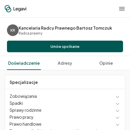
Kancelaria Radcy Prawnego Bartosz Tomczuk
KR
Radca prawny
Umów spotkanie
Doświadczenie
Adresy
Opinie
Specjalizacje
Zobowiązania
Spadki
Sprawy rodzinne
Prawo pracy
Prawo handlowe