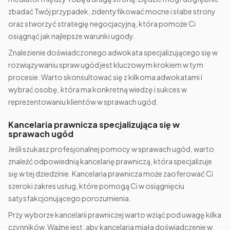
zbadać Twój przypadek, zidentyfikować mocne i słabe strony
oraz stworzyć strategię negocjacyjną, która pomoże Ci
osiągnąć jak najlepsze warunki ugody.
Znalezienie doświadczonego adwokata specjalizującego się w
rozwiązywaniu spraw ugód jest kluczowym krokiem w tym
procesie. Warto skonsultować się z kilkoma adwokatami i
wybrać osobę, która ma konkretną wiedzę i sukces w
reprezentowaniu klientów w sprawach ugód.
Kancelaria prawnicza specjalizująca się w
sprawach ugód
Jeśli szukasz profesjonalnej pomocy w sprawach ugód, warto
znaleźć odpowiednią kancelarię prawniczą, która specjalizuje
się w tej dziedzinie. Kancelaria prawnicza może zaoferować Ci
szeroki zakres usług, które pomogą Ci w osiągnięciu
satysfakcjonującego porozumienia.
Przy wyborze kancelarii prawniczej warto wziąć pod uwagę kilka
czynników. Ważne jest, aby kancelaria miała doświadczenie w