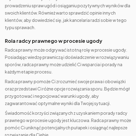
prowadzeniu spraw ugód i osiąganiu pozytywnych wyników dla
swoich klientów. Również warto sprawdzić opinie innych
klientów, aby dowiedzieć się, jak kancelaria radzi sobie w tego
typu sprawach.
Rola radcy prawnego w procesie ugody
Radca prawny może odgrywać istotną rolę w procesie ugody.
Posiadając wiedzę prawniczą i doświadczenie w rozwiązywaniu
sporów, radca prawny może udzielić Ci wsparcia i porady na
każdym etapie procesu.
Radca prawny pomoże Ci zrozumieć swoje prawa i obowiązki
oraz przedstawi Ci różne opcje rozwiązania sporu. Będzie mógł
przygotować i negocjować warunki ugody, aby
zagwarantować optymalne wyniki dla Twojej sytuacji.
Świadomość korzyści związanych z uzyskaniem porady radcy
prawnego w procesie ugody jest kluczowa. Radca prawny może
pomóc Ci uniknąć potencjalnych pułapek i osiągnąć najlepsze
rozwiązanie dla Ciebie.