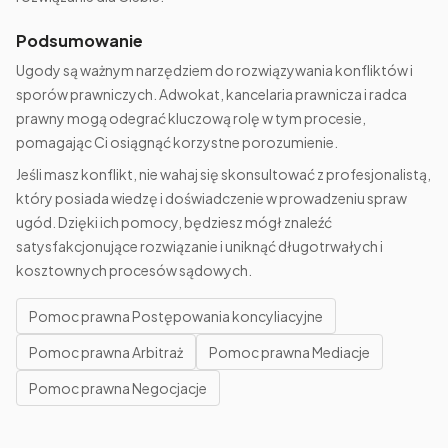
Podsumowanie
Ugody są ważnym narzędziem do rozwiązywania konfliktów i
sporów prawniczych. Adwokat, kancelaria prawnicza i radca
prawny mogą odegrać kluczową rolę w tym procesie,
pomagając Ci osiągnąć korzystne porozumienie.
Jeśli masz konflikt, nie wahaj się skonsultować z profesjonalistą,
który posiada wiedzę i doświadczenie w prowadzeniu spraw
ugód. Dzięki ich pomocy, będziesz mógł znaleźć
satysfakcjonujące rozwiązanie i uniknąć długotrwałych i
kosztownych procesów sądowych.
Pomoc prawna Postępowania koncyliacyjne
Pomoc prawna Arbitraż
Pomoc prawna Mediacje
Pomoc prawna Negocjacje