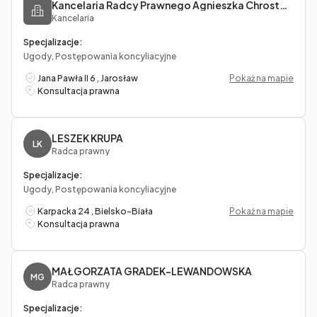
Kancelaria Radcy Prawnego Agnieszka Chrostowska-Bawoł
Kancelaria
Specjalizacje:
Ugody, Postępowania koncyliacyjne
Jana Pawła II 6 , Jarosław
Pokaż na mapie
Konsultacja prawna
LESZEK KRUPA
LK
Radca prawny
Specjalizacje:
Ugody, Postępowania koncyliacyjne
Karpacka 24 , Bielsko-Biała
Pokaż na mapie
Konsultacja prawna
MAŁGORZATA GRADEK-LEWANDOWSKA
MG
Radca prawny
Specjalizacje: