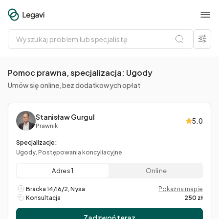
Wyszukaj
problem
lub
specjalistę
Pomoc prawna, specjalizacja: Ugody
Umów się online, bez dodatkowych opłat
Stanisław Gurgul
5.0
Prawnik
Specjalizacje:
Ugody, Postępowania koncyliacyjne
Adres 1
Online
Bracka 14/16/2, Nysa
Pokaż na mapie
Konsultacja
250 zł
Zadzwoń teraz