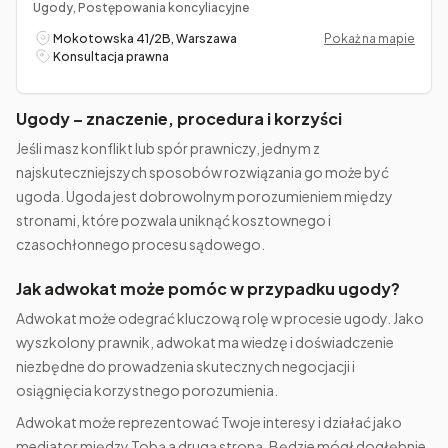
Ugody, Postępowania koncyliacyjne
Mokotowska 41/2B, Warszawa
Pokaż na mapie
Konsultacja prawna
Ugody – znaczenie, procedura i korzyści
Jeśli masz konflikt lub spór prawniczy, jednym z
najskuteczniejszych sposobów rozwiązania go może być
ugoda. Ugoda jest dobrowolnym porozumieniem między
stronami, które pozwala uniknąć kosztownego i
czasochłonnego procesu sądowego.
Jak adwokat może pomóc w przypadku ugody?
Adwokat może odegrać kluczową rolę w procesie ugody. Jako
wyszkolony prawnik, adwokat ma wiedzę i doświadczenie
niezbędne do prowadzenia skutecznych negocjacji i
osiągnięcia korzystnego porozumienia.
Adwokat może reprezentować Twoje interesy i działać jako
mediator między Tobą a drugą stroną. Będzie mógł dogłębnie