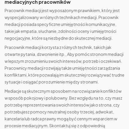
mediacyjnych pracowników
Pracownik mediacji jest wyposażonym prawnikiem, który jest
wyspecjalizowany w różnych technikach mediacji. Pracownik
mediacji posiada specyficzne umiejętności komunikacyjne,
takie jak empatia, słuchanie, zdolności oceny i umiejętności
negocjacyjne, które są niezbędne do skutecznej mediacji.
Pracownik mediacji korzysta z różnych technik, takich jak
otwarte pytania, dzwonienie itp., Aby pomóc stronom mediacji
w lepszym zrozumieniu swoich interesów, potrzeb i oczekiwań.
Pracownicy mediacji rozwijają także umiejętności zarządzania
konfliktami, które pozwalają im skuteczniej rozwiązywać trudne
sytuacje i osiągać porozumienie między stronami.
Mediacje są skutecznym sposobem na rozwiązanie konfliktów
w sposób pokojowy i polubowny. Bez względu na to, czy masz
potrzebę reprezentowania swoich interesów jako strona, czy
potrzebujesz pomocy neutralnej osoby trzeciej, adwokat,
kancelaria lub radca prawny mogą być cennym wsparciem w
procesie mediacyjnym. Skontaktuj się z odpowiednią