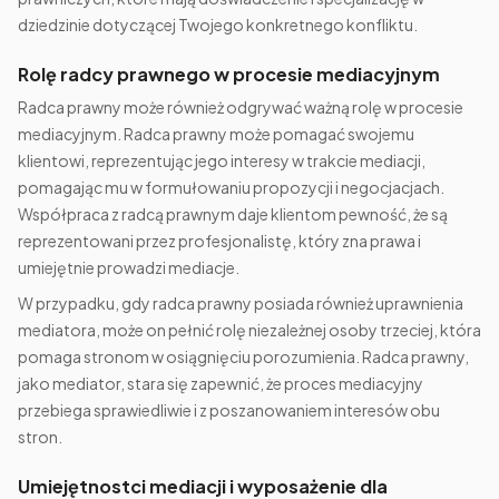
dziedzinie dotyczącej Twojego konkretnego konfliktu.
Rolę radcy prawnego w procesie mediacyjnym
Radca prawny może również odgrywać ważną rolę w procesie
mediacyjnym. Radca prawny może pomagać swojemu
klientowi, reprezentując jego interesy w trakcie mediacji,
pomagając mu w formułowaniu propozycji i negocjacjach.
Współpraca z radcą prawnym daje klientom pewność, że są
reprezentowani przez profesjonalistę, który zna prawa i
umiejętnie prowadzi mediacje.
W przypadku, gdy radca prawny posiada również uprawnienia
mediatora, może on pełnić rolę niezależnej osoby trzeciej, która
pomaga stronom w osiągnięciu porozumienia. Radca prawny,
jako mediator, stara się zapewnić, że proces mediacyjny
przebiega sprawiedliwie i z poszanowaniem interesów obu
stron.
Umiejętnostci mediacji i wyposażenie dla