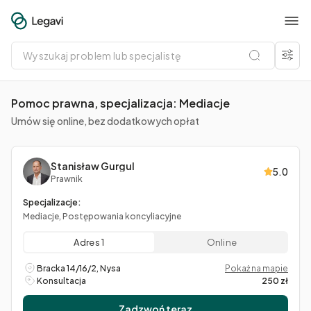
Wyszukaj
problem
lub
specjalistę
Pomoc prawna, specjalizacja: Mediacje
Umów się online, bez dodatkowych opłat
Stanisław Gurgul
5.0
Prawnik
Specjalizacje:
Mediacje, Postępowania koncyliacyjne
Adres 1
Online
Bracka 14/16/2, Nysa
Pokaż na mapie
Konsultacja
250 zł
Zadzwoń teraz