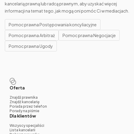
kancelarią prawną lub radcą prawnym, aby uzyskać więcej
informacji na temat tego, jak mogą oni pomóc Ci w mediacjach.
Pomoc prawna Postępowania koncyliacyjne
Pomoc prawna Arbitraż
Pomoc prawna Negocjacje
Pomoc prawna Ugody
Oferta
Znajdź prawnika
Znajdź kancelarię
Porada przez telefon
Porady na piśmie
Dla klientów
Wszyscy specjaliści
Lista kancelarii