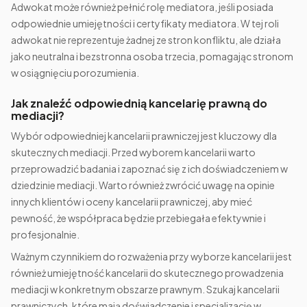
Adwokat może również pełnić rolę mediatora, jeśli posiada
odpowiednie umiejętności i certyfikaty mediatora. W tej roli
adwokat nie reprezentuje żadnej ze stron konfliktu, ale działa
jako neutralna i bezstronna osoba trzecia, pomagając stronom
w osiągnięciu porozumienia.
Jak znaleźć odpowiednią kancelarię prawną do
mediacji?
Wybór odpowiedniej kancelarii prawniczej jest kluczowy dla
skutecznych mediacji. Przed wyborem kancelarii warto
przeprowadzić badania i zapoznać się z ich doświadczeniem w
dziedzinie mediacji. Warto również zwrócić uwagę na opinie
innych klientów i oceny kancelarii prawniczej, aby mieć
pewność, że współpraca będzie przebiegała efektywnie i
profesjonalnie.
Ważnym czynnikiem do rozważenia przy wyborze kancelarii jest
również umiejętność kancelarii do skutecznego prowadzenia
mediacji w konkretnym obszarze prawnym. Szukaj kancelarii
prawniczych, które mają doświadczenie i specjalizację w