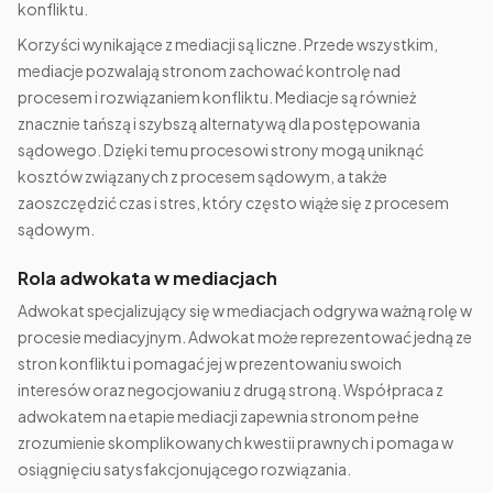
konfliktu.
Korzyści wynikające z mediacji są liczne. Przede wszystkim,
mediacje pozwalają stronom zachować kontrolę nad
procesem i rozwiązaniem konfliktu. Mediacje są również
znacznie tańszą i szybszą alternatywą dla postępowania
sądowego. Dzięki temu procesowi strony mogą uniknąć
kosztów związanych z procesem sądowym, a także
zaoszczędzić czas i stres, który często wiąże się z procesem
sądowym.
Rola adwokata w mediacjach
Adwokat specjalizujący się w mediacjach odgrywa ważną rolę w
procesie mediacyjnym. Adwokat może reprezentować jedną ze
stron konfliktu i pomagać jej w prezentowaniu swoich
interesów oraz negocjowaniu z drugą stroną. Współpraca z
adwokatem na etapie mediacji zapewnia stronom pełne
zrozumienie skomplikowanych kwestii prawnych i pomaga w
osiągnięciu satysfakcjonującego rozwiązania.