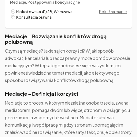
Mediacje, Postępowania koncyliacyjne
Mokotowska 41/2B, Warszawa
Pokaż na mapie
Konsultacja prawna
Mediacje – Rozwiązanie konfliktów drogą
polubowną
Czym są mediacje? Jakie są ich korzyści? W jaki sposób
adwokat, kancelaria lub radca prawny może pomóc w procesie
mediacyjnym? W tej kategorii dowiesz się o wszystkim, co
powinieneś wiedzieć na temat mediacji jako efektywnego
sposobu rozwiązywania konfliktów drogą polubowną.
Mediacje – Definicja i korzyści
Mediacje to proces, w którym niezależna osoba trzecia, zwana
mediatorem, pomaga dwóm lub więcej stronom w osiągnięciu
porozumienia w spornych kwestiach. Mediator ułatwia
komunikację i współpracę między stronami, pomagając im
znaleźć wspólne rozwiązanie, które satysfakcjonuje obie strony