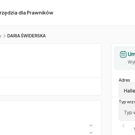
rzędzia dla Prawników
w
DARIA ŚWIDERSKA
Um
Wyb
Adres
Hall
Typ wiz
Typ 