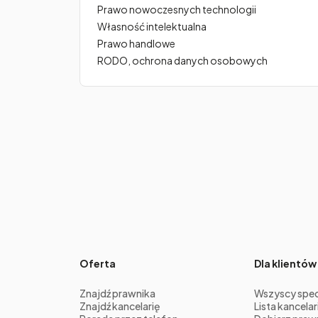
Prawo nowoczesnych technologii
Własność intelektualna
Prawo handlowe
RODO, ochrona danych osobowych
Oferta
Dla klientów
Znajdź prawnika
Wszyscy specj
Znajdź kancelarię
Lista kancelari