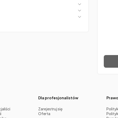
Dla profesjonalistów
Praw
aliści
Zarejestruj się
Polity
i
Oferta
Polity