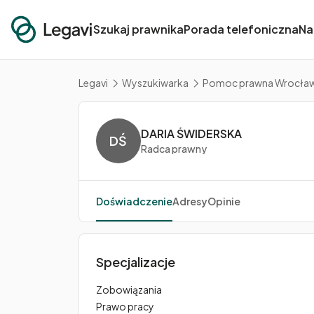
Szukaj prawnika
Porada telefoniczna
Na
Legavi
Wyszukiwarka
Pomoc prawna Wrocła
DARIA ŚWIDERSKA
DŚ
Radca prawny
Doświadczenie
Adresy
Opinie
Specjalizacje
Zobowiązania
Prawo pracy