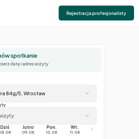
Rejestracja profesjonalisty
ów spotkanie
ierz datę i adres wizyty
era 84g/5, Wrocław
yty
wizyty
Dziś
Jutro
Pon.
Wt.
08.08
09.08
10.08
11.08