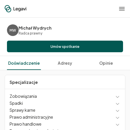
Michał Wydrych
MW
Radca prawny
Umów spotkanie
Doświadczenie
Adresy
Opinie
Specjalizacje
Zobowiązania
Spadki
Sprawy karne
Prawo administracyjne
Prawo handlowe