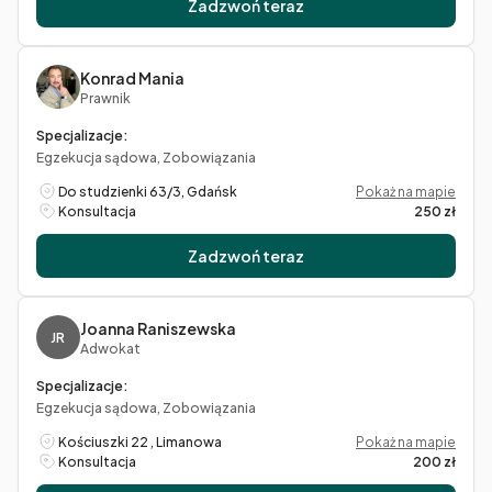
Zadzwoń teraz
Konrad Mania
Prawnik
Specjalizacje:
Egzekucja sądowa, Zobowiązania
Do studzienki 63/3, Gdańsk
Pokaż na mapie
Konsultacja
250 zł
Zadzwoń teraz
Joanna Raniszewska
JR
Adwokat
Specjalizacje:
Egzekucja sądowa, Zobowiązania
Kościuszki 22 , Limanowa
Pokaż na mapie
Konsultacja
200 zł