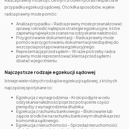
Radca prawny może być cennym źródłem porad i wsparcia w
przypadku egzekucji sądowej. Oto kilka sposobów, w jakie
radca prawny może pomóc:
Analiza przypadku – Radca prawny może przeanalizować
sprawę i określić najlepsze strategie egzekucyjne, które
zapewnią największe szanse na odzyskanie należności.
Przygotowanie dokumentacji – Radca prawny może
pomóc w przygotowaniu dokumentacji niezbędnej do
wszczęcia postępowania egzekucyjnego.
Reprezentacja przed sądem – W razie potrzeby radca
prawny może reprezentować klienta przed sądem i
działać w jego imieniu.
Najczęstsze rodzaje egzekucji sądowej
Istnieje wiele różnych rodzajów egzekucji sądowej, z których
najczęściej spotykane to:
Egzekucja z wynagrodzenia – Kroki podjęte w celu
odzyskania należności poprzez potrącenie części
pieniędzy z wynagrodzenia dłużnika.
Egzekucja z rachunku bankowego – Blokowanie lub
zajęcie środków na rachunku bankowym dłużnika przez
komornika sądowego.
Egzekucja z nieruchomości – Sprzedaż nieruchomości