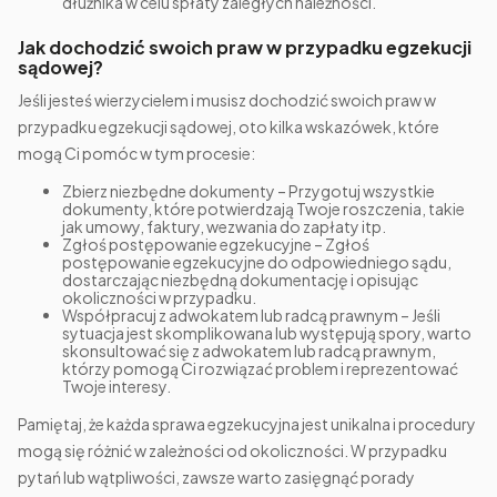
dłużnika w celu spłaty zaległych należności.
Jak dochodzić swoich praw w przypadku egzekucji
sądowej?
Jeśli jesteś wierzycielem i musisz dochodzić swoich praw w
przypadku egzekucji sądowej, oto kilka wskazówek, które
mogą Ci pomóc w tym procesie:
Zbierz niezbędne dokumenty – Przygotuj wszystkie
dokumenty, które potwierdzają Twoje roszczenia, takie
jak umowy, faktury, wezwania do zapłaty itp.
Zgłoś postępowanie egzekucyjne – Zgłoś
postępowanie egzekucyjne do odpowiedniego sądu,
dostarczając niezbędną dokumentację i opisując
okoliczności w przypadku.
Współpracuj z adwokatem lub radcą prawnym – Jeśli
sytuacja jest skomplikowana lub występują spory, warto
skonsultować się z adwokatem lub radcą prawnym,
którzy pomogą Ci rozwiązać problem i reprezentować
Twoje interesy.
Pamiętaj, że każda sprawa egzekucyjna jest unikalna i procedury
mogą się różnić w zależności od okoliczności. W przypadku
pytań lub wątpliwości, zawsze warto zasięgnąć porady