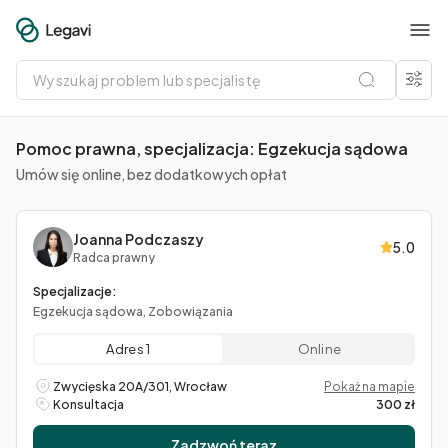
Wyszukaj
problem
lub
specjalistę
Pomoc prawna, specjalizacja: Egzekucja sądowa
Umów się online, bez dodatkowych opłat
Joanna Podczaszy
5.0
Radca prawny
Specjalizacje:
Egzekucja sądowa, Zobowiązania
Adres 1
Online
Zwycięska 20A/301, Wrocław
Pokaż na mapie
Konsultacja
300 zł
Zadzwoń teraz