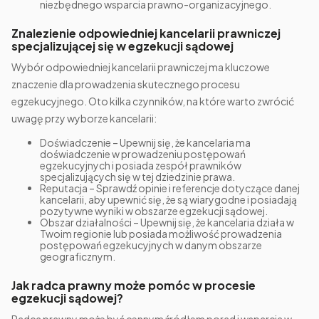
niezbędnego wsparcia prawno-organizacyjnego.
Znalezienie odpowiedniej kancelarii prawniczej
specjalizującej się w egzekucji sądowej
Wybór odpowiedniej kancelarii prawniczej ma kluczowe
znaczenie dla prowadzenia skutecznego procesu
egzekucyjnego. Oto kilka czynników, na które warto zwrócić
uwagę przy wyborze kancelarii:
Doświadczenie – Upewnij się, że kancelaria ma
doświadczenie w prowadzeniu postępowań
egzekucyjnych i posiada zespół prawników
specjalizujących się w tej dziedzinie prawa.
Reputacja – Sprawdź opinie i referencje dotyczące danej
kancelarii, aby upewnić się, że są wiarygodne i posiadają
pozytywne wyniki w obszarze egzekucji sądowej.
Obszar działalności – Upewnij się, że kancelaria działa w
Twoim regionie lub posiada możliwość prowadzenia
postępowań egzekucyjnych w danym obszarze
geograficznym.
Jak radca prawny może pomóc w procesie
egzekucji sądowej?