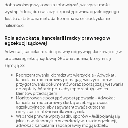
dobrowolnego wykonania zobowiązań, wierzyciel może
wystąpić do sądu o wszczęcie postępowania egzekucyjnego.
Jest to ostateczna metoda, która ma na celu odzyskanie
należności.
Rola adwokata, kancelarii i radcy prawnego w
egzekucji sądowej
Adwokat, kancelaria i radca prawny odgrywają kluczową rolę w
procesie egzekucji sądowej. Główne zadania, którymi się
zajmują to:
Reprezentowanie i doradztwo wierzyciela – Adwokat,
kancelaria i radca prawny pomagają wierzycielom w
przygotowaniu dokumentów oraz sporządzają wezwania
do zapłaty. W razie potrzeby reprezentują swoich
klientów przed sądem.
Monitorowanie postępów postępowania – Adwokat,
kancelaria i radca prawny śledzą przebieg procesu
egzekucyjnego, aby zagwarantować skuteczne
odzyskanie należności dla wierzyciela.
Wsparcie prawne w przypadku sporów – Jeśli pojawią się
jakiekolwiek spory lub przeszkody w trakcie egzekucji,
adwokat, kancelaria i radca prawny mogą udzielić