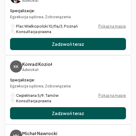
Adwokat
Specjalizacje:
Egzekucja sądowa, Zobowiązania
Plac Wielkopolski 10/11a/3, Poznań
Pokaż na mapie
Konsultacja prawna
Zadzwoń teraz
Konrad Kozioł
KK
Adwokat
Specjalizacje:
Egzekucja sądowa, Zobowiązania
Cegielniana 5/9, Tarnów
Pokaż na mapie
Konsultacja prawna
Zadzwoń teraz
Michał Nawrocki
MN