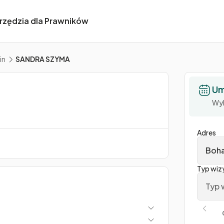
rzędzia dla Prawników
in
SANDRA SZYMA
Um
Wyb
Adres
Boha
Typ wiz
Typ 