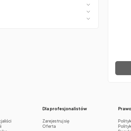
Dla profesjonalistów
Praw
aliści
Zarejestruj się
Polity
i
Oferta
Polity