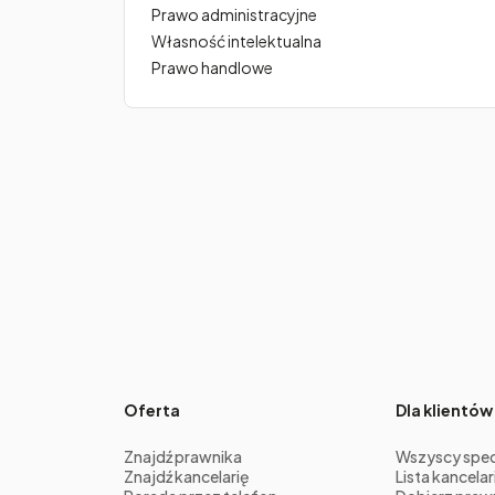
Prawo administracyjne
Własność intelektualna
Prawo handlowe
Oferta
Dla klientów
Znajdź prawnika
Wszyscy specj
Znajdź kancelarię
Lista kancelari