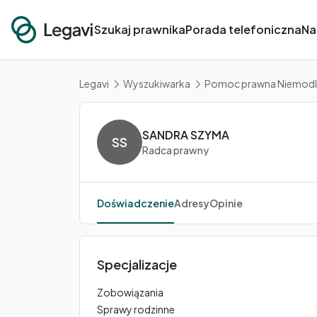
Szukaj prawnika
Porada telefoniczna
Na
Legavi
Wyszukiwarka
Pomoc prawna Niemodl
SANDRA SZYMA
SS
Radca prawny
Doświadczenie
Adresy
Opinie
Specjalizacje
Zobowiązania
Sprawy rodzinne