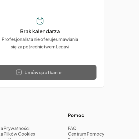
Brak kalendarza
Profesjonalista nie oferuje umawiania
się za pośrednictwem Legavi
Umów spotkanie
o
Pomoc
ka Prywatności
FAQ
ka Plików Cookies
Centrum Pomocy