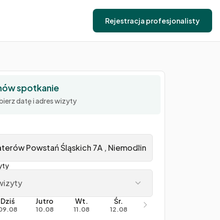
Rejestracja profesjonalisty
ów spotkanie
ierz datę i adres wizyty
terów Powstań Śląskich 7A , Niemodlin
yty
wizyty
Dziś
Jutro
Wt.
Śr.
09.08
10.08
11.08
12.08