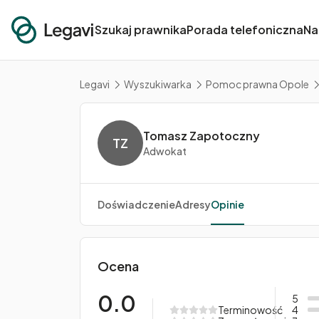
Szukaj prawnika
Porada telefoniczna
Na
Legavi
Wyszukiwarka
Pomoc prawna Opole
Tomasz Zapotoczny
TZ
Adwokat
Doświadczenie
Adresy
Opinie
Ocena
0.0
5
Terminowość
4