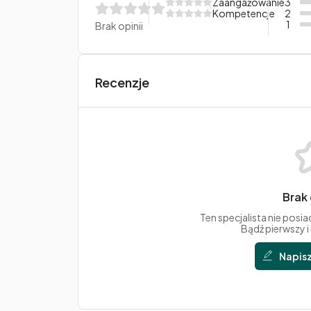
Zaangażowanie
3
Kompetencje
2
1
Brak opinii
Recenzje
Brak 
Ten specjalista nie posia
Bądź pierwszy i
Napisz