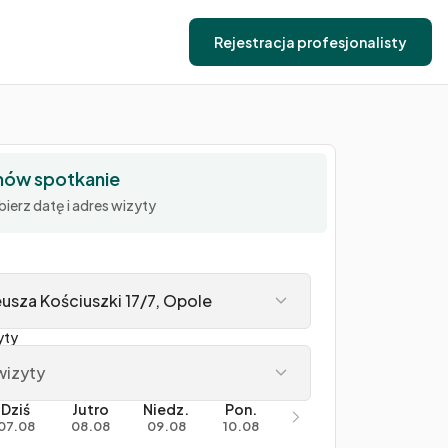
Rejestracja profesjonalisty
ów spotkanie
ierz datę i adres wizyty
usza Kościuszki 17/7, Opole
yty
wizyty
Dziś
Jutro
Niedz.
Pon.
07.08
08.08
09.08
10.08