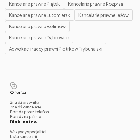
Kancelarie prawne Piątek
Kancelarie prawne Rozprza
Kancelarie prawne Lutomiersk
Kancelarie prawne Jeżów
Kancelarie prawne Bolimów
Kancelarie prawne Dąbrowice
Adwokaci i radcy prawni Piotrków Trybunalski
Oferta
Znajdź prawnika
Znajdź kancelarię
Porada przez telefon
Porady na piśmie
Dla klientów
Wszyscy specjaliści
Lista kancelarii