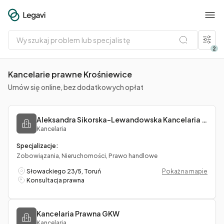
Wyszukaj
problem
lub
2
specjalistę
Kancelarie prawne Krośniewice
Umów się online, bez dodatkowych opłat
Aleksandra Sikorska-Lewandowska Kancelaria MELETE
Kancelaria
Specjalizacje:
Zobowiązania, Nieruchomości, Prawo handlowe
Słowackiego 23/5, Toruń
Pokaż na mapie
Konsultacja prawna
Kancelaria Prawna GKW
Kancelaria