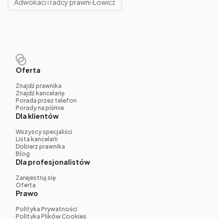
Adwokaci i radcy prawni Łowicz
Oferta
Znajdź prawnika
Znajdź kancelarię
Porada przez telefon
Porady na piśmie
Dla klientów
Wszyscy specjaliści
Lista kancelarii
Dobierz prawnika
Blog
Dla profesjonalistów
Zarejestruj się
Oferta
Prawo
Polityka Prywatności
Polityka Plików Cookies