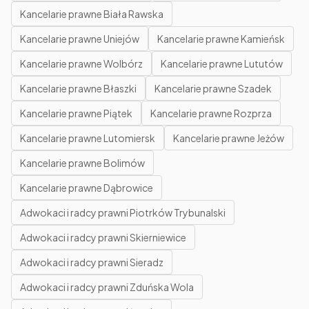
Kancelarie prawne Biała Rawska
Kancelarie prawne Uniejów
Kancelarie prawne Kamieńsk
Kancelarie prawne Wolbórz
Kancelarie prawne Lututów
Kancelarie prawne Błaszki
Kancelarie prawne Szadek
Kancelarie prawne Piątek
Kancelarie prawne Rozprza
Kancelarie prawne Lutomiersk
Kancelarie prawne Jeżów
Kancelarie prawne Bolimów
Kancelarie prawne Dąbrowice
Adwokaci i radcy prawni Piotrków Trybunalski
Adwokaci i radcy prawni Skierniewice
Adwokaci i radcy prawni Sieradz
Adwokaci i radcy prawni Zduńska Wola