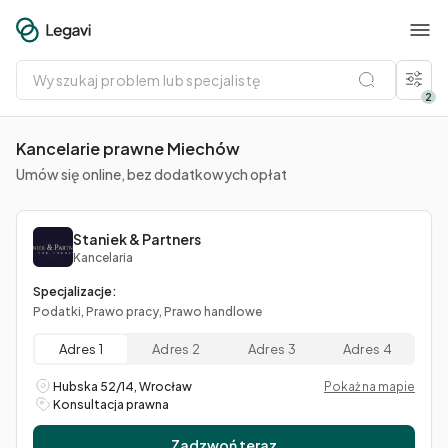
Wyszukaj
problem
lub
2
specjalistę
Kancelarie prawne Miechów
Umów się online, bez dodatkowych opłat
Staniek & Partners
Kancelaria
Specjalizacje:
Podatki, Prawo pracy, Prawo handlowe
Adres 1
Adres 2
Adres 3
Adres 4
Hubska 52/14, Wrocław
Pokaż na mapie
Konsultacja prawna
Zadzwoń teraz