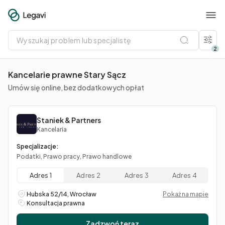
Wyszukaj
problem
lub
2
specjalistę
Kancelarie prawne Stary Sącz
Umów się online, bez dodatkowych opłat
Staniek & Partners
Kancelaria
Specjalizacje:
Podatki, Prawo pracy, Prawo handlowe
Adres 1
Adres 2
Adres 3
Adres 4
Hubska 52/14, Wrocław
Pokaż na mapie
Konsultacja prawna
Zadzwoń teraz