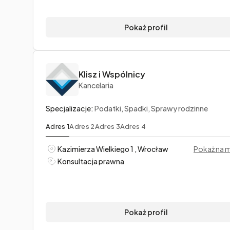
Pokaż profil
Klisz i Wspólnicy
Kancelaria
Specjalizacje:
Podatki, Spadki, Sprawy rodzinne
Adres 1
Adres 2
Adres 3
Adres 4
Kazimierza Wielkiego 1 , Wrocław
Pokaż na 
Konsultacja prawna
Pokaż profil