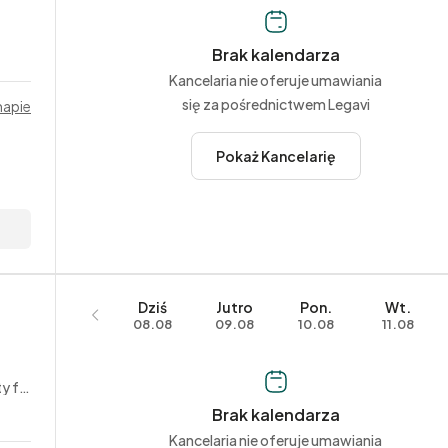
Brak kalendarza
Kancelaria nie oferuje umawiania
się za pośrednictwem Legavi
mapie
Pokaż Kancelarię
Dziś
Jutro
Pon.
Wt.
08.08
09.08
10.08
11.08
towe
Brak kalendarza
Kancelaria nie oferuje umawiania