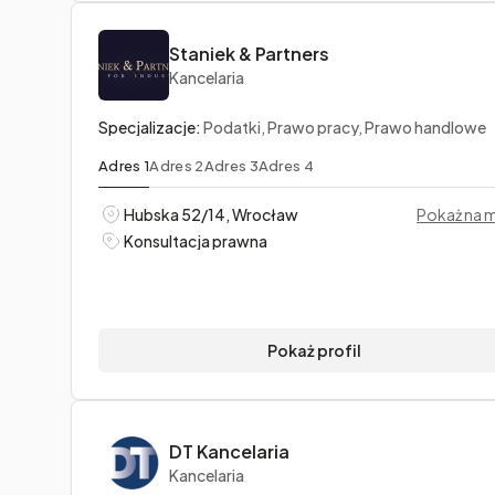
Staniek & Partners
Kancelaria
Specjalizacje:
Podatki, Prawo pracy, Prawo handlowe
Adres 1
Adres 2
Adres 3
Adres 4
Hubska 52/14, Wrocław
Pokaż na 
Konsultacja prawna
Pokaż profil
DT Kancelaria
Kancelaria