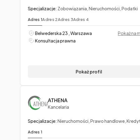
Specjalizacje:
Zobowiązania, Nieruchomości, Podatki
Adres 1
Adres 2
Adres 3
Adres 4
Belwederska 23 , Warszawa
Pokaż na 
Konsultacja prawna
Pokaż profil
ATHENA
Kancelaria
Specjalizacje:
Nieruchomości, Prawo handlowe, Kredyty frankowe, walu
Adres 1