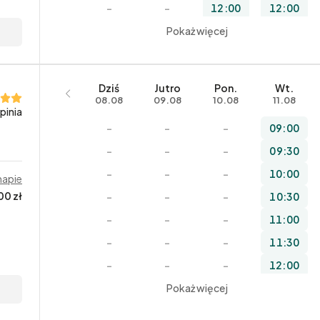
–
–
12:00
12:00
–
–
Pokaż więcej
12:30
12:30
–
–
13:00
13:00
–
–
13:30
13:30
Dziś
Jutro
Pon.
Wt.
08.08
09.08
10.08
11.08
opinia
–
–
–
09:00
–
–
–
09:30
–
–
–
10:00
mapie
00 zł
–
–
–
10:30
–
–
–
11:00
–
–
–
11:30
–
–
–
12:00
Pokaż więcej