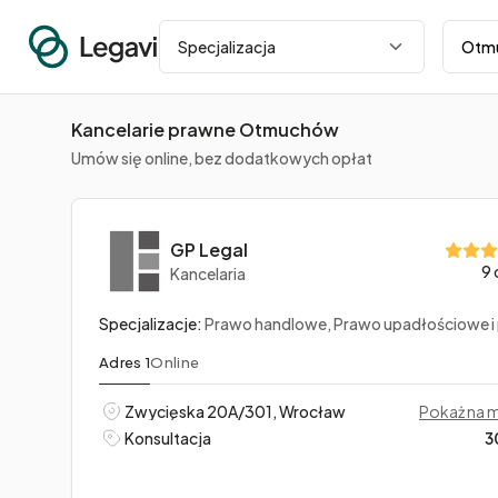
Miasto
Specjalizacja
Kancelarie prawne Otmuchów
Umów się online, bez dodatkowych opłat
GP Legal
9 
Kancelaria
Specjalizacje:
Prawo handlowe, Prawo upadłościowe i prawo restrukturyzacyjne, Kredyty frankowe, wal
Adres 1
Online
Zwycięska 20A/301, Wrocław
Pokaż na 
Konsultacja
3