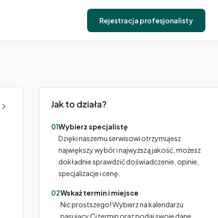
Rejestracja profesjonalisty
Jak to działa?
01
Wybierz specjalistę
Dzięki naszemu serwisowi otrzymujesz
największy wybór i najwyższą jakość, możesz
dokładnie sprawdzić doświadczenie, opinie,
specjalizacje i cenę.
02
Wskaż termin i miejsce
Nic prostszego! Wybierz na kalendarzu
pasujący Ci termin oraz podaj swoje dane