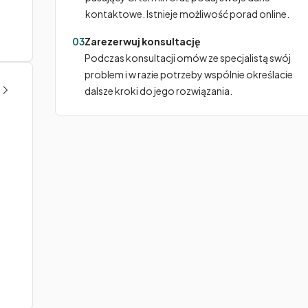
kontaktowe. Istnieje możliwość porad online.
03
Zarezerwuj konsultację
Podczas konsultacji omów ze specjalistą swój
problem i w razie potrzeby wspólnie określacie
dalsze kroki do jego rozwiązania.