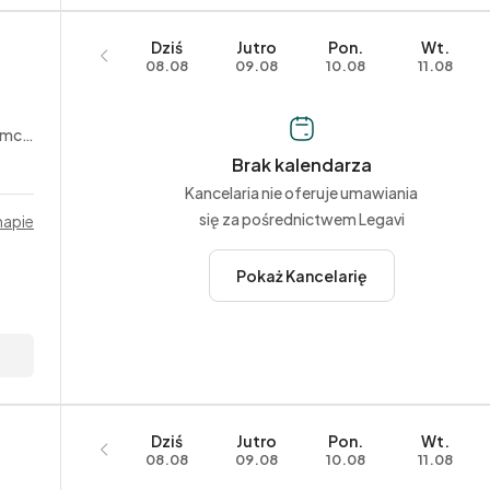
Dziś
Jutro
Pon.
Wt.
08.08
09.08
10.08
11.08
wizy
Brak kalendarza
Kancelaria nie oferuje umawiania
się za pośrednictwem Legavi
mapie
Pokaż Kancelarię
Dziś
Jutro
Pon.
Wt.
08.08
09.08
10.08
11.08