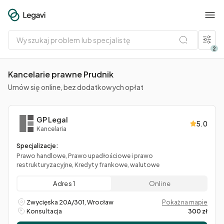
Wyszukaj
problem
lub
2
specjalistę
Kancelarie prawne Prudnik
Umów się online, bez dodatkowych opłat
GP Legal
5.0
Kancelaria
Specjalizacje:
Prawo handlowe, Prawo upadłościowe i prawo
restrukturyzacyjne, Kredyty frankowe, walutowe
Adres 1
Online
Zwycięska 20A/301, Wrocław
Pokaż na mapie
Konsultacja
300 zł