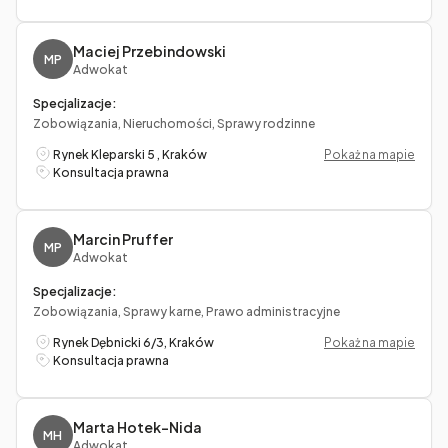
Maciej Przebindowski
MP
Adwokat
Specjalizacje:
Zobowiązania, Nieruchomości, Sprawy rodzinne
Rynek Kleparski 5 , Kraków
Pokaż na mapie
Konsultacja prawna
Marcin Pruffer
MP
Adwokat
Specjalizacje:
Zobowiązania, Sprawy karne, Prawo administracyjne
Rynek Dębnicki 6/3, Kraków
Pokaż na mapie
Konsultacja prawna
Marta Hotek-Nida
MH
Adwokat