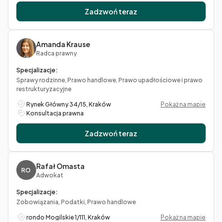
Zadzwoń teraz
Amanda Krause
Radca prawny
Specjalizacje:
Sprawy rodzinne, Prawo handlowe, Prawo upadłościowe i prawo
restrukturyzacyjne
Rynek Główny 34/15, Kraków
Pokaż na mapie
Konsultacja prawna
Zadzwoń teraz
Rafał Omasta
RO
Adwokat
Specjalizacje:
Zobowiązania, Podatki, Prawo handlowe
rondo Mogilskie 1/111, Kraków
Pokaż na mapie