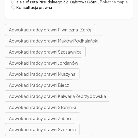
aleja Józefa Piłsudskiego 32 , Dąbrowa Górnicza
Pokaż na mapie
Konsultacja prawna
Adwokaci i radcy prawni Piwniczna-Zdrój
Adwokaci i radcy prawni Maków Podhalański
Adwokaci i radcy prawni Szczawnica
Adwokaci i radcy prawni Jordanów
Adwokaci i radcy prawni Muszyna
Adwokaci i radcy prawni Biecz
Adwokaci i radcy prawni Kalwaria Zebrzydowska
Adwokaci i radcy prawni Słomniki
Adwokaci i radcy prawni Żabno
Adwokaci i radcy prawni Szczucin