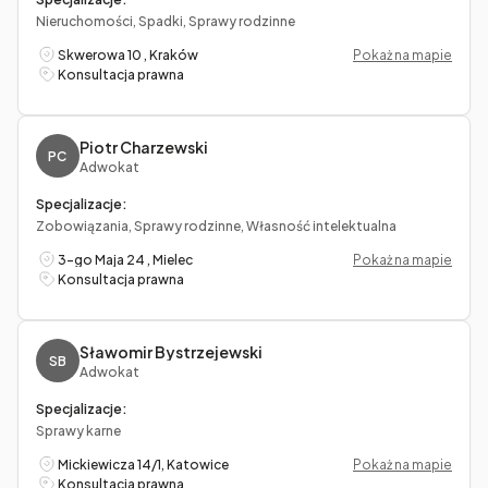
Nieruchomości, Spadki, Sprawy rodzinne
Skwerowa 10 , Kraków
Pokaż na mapie
Konsultacja prawna
Piotr Charzewski
PC
Adwokat
Specjalizacje:
Zobowiązania, Sprawy rodzinne, Własność intelektualna
3-go Maja 24 , Mielec
Pokaż na mapie
Konsultacja prawna
Sławomir Bystrzejewski
SB
Adwokat
Specjalizacje:
Sprawy karne
Mickiewicza 14/1, Katowice
Pokaż na mapie
Konsultacja prawna