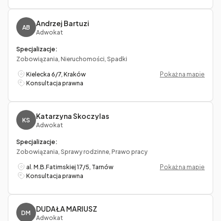
Andrzej Bartuzi
AB
Adwokat
Specjalizacje:
Zobowiązania, Nieruchomości, Spadki
Kielecka 6/7, Kraków
Pokaż na mapie
Konsultacja prawna
Katarzyna Skoczylas
KS
Adwokat
Specjalizacje:
Zobowiązania, Sprawy rodzinne, Prawo pracy
al. M.B.Fatimskiej 17/5, Tarnów
Pokaż na mapie
Konsultacja prawna
DUDAŁA MARIUSZ
DM
Adwokat