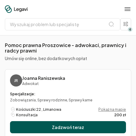
Wyszukaj
problem
lub
4
specjalistę
Pomoc prawna Proszowice - adwokaci, prawnicy i
radcy prawni
Umów się online, bez dodatkowych opłat
Joanna Raniszewska
JR
Adwokat
Specjalizacje:
Zobowiązania, Sprawy rodzinne, Sprawy karne
Kościuszki 22 , Limanowa
Pokaż na mapie
Konsultacja
200 zł
Zadzwoń teraz