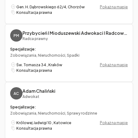
Gen. H. Dąbrowskiego 62/4, Chorzów
Pokaż na mapie
Konsultacja prawna
Przybycień I Mioduszewski Adwokaci I Radcowie Prawni S.c. Jagoda Przybycień, Marcin Mioduszewski
PM
Radca prawny
Specjalizacje:
Zobowiązania, Nieruchomości, Spadki
Św. Tomasza 34 , Kraków
Pokaż na mapie
Konsultacja prawna
Adam Chaliński
AC
Adwokat
Specjalizacje:
Zobowiązania, Nieruchomości, Sprawy rodzinne
Królowej Jadwigi 10 , Katowice
Pokaż na mapie
Konsultacja prawna