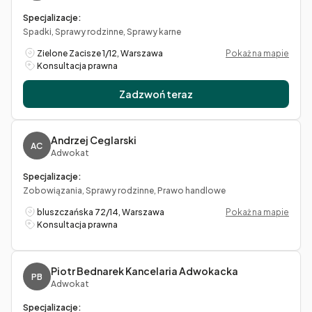
Specjalizacje:
Spadki, Sprawy rodzinne, Sprawy karne
Zielone Zacisze 1/12, Warszawa
Pokaż na mapie
Konsultacja prawna
Zadzwoń teraz
Andrzej Ceglarski
AC
Adwokat
Specjalizacje:
Zobowiązania, Sprawy rodzinne, Prawo handlowe
bluszczańska 72/14, Warszawa
Pokaż na mapie
Konsultacja prawna
Piotr Bednarek Kancelaria Adwokacka
PB
Adwokat
Specjalizacje: