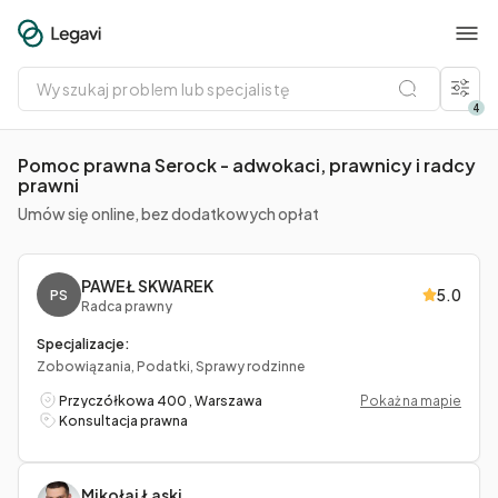
Wyszukaj
problem
lub
4
specjalistę
Pomoc prawna Serock - adwokaci, prawnicy i radcy
prawni
Umów się online, bez dodatkowych opłat
PAWEŁ SKWAREK
5.0
PS
Radca prawny
Specjalizacje:
Zobowiązania, Podatki, Sprawy rodzinne
Przyczółkowa 400 , Warszawa
Pokaż na mapie
Konsultacja prawna
Mikołaj Łaski