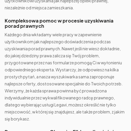
użytkownikowi uzyskania jak najlepszej opieki prawnej,
niezależnie od miejsca zamieszkania.
Kompleksowa pomoc w procesie uzyskiwania
porad prawnych
Każdego dnia wkładamy wiele pracy w zapewnienie
użytkownikom jak najlepszego doświadczenia podczas
uzyskiwania porad prawnych. Nawet jeśli nie wiesz dokładnie,
do jakiej dziedziny prawa zalicza się Twój problem,
przygotowane przez nas formularze pomogą Ci w wyłonieniu
odpowiedniego eksperta. Wystarczy, że odpowiesz na kilka
prostych pytań, a nasza wyszukiwarka sama zaproponuje
najlepsze oferty, dostosowane specjalnie do Twoich potrzeb.
Wierzymy, że każda sprawa powinna być prowadzona
indywidualnie przez wykwalifikowanego radcę prawnego,
dlatego wybierając usługi Legavi, możesz określić nie tylko
miejscowość, w której się znajdujesz, ale także problem, z jakim
się borykasz.