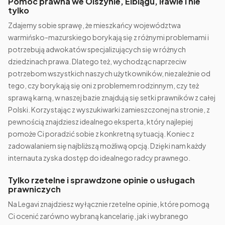
Pomoc prawna we Olszynie, Elblągu, Iławie i nie
tylko
Zdajemy sobie sprawę, że mieszkańcy województwa
warmińsko-mazurskiego borykają się z różnymi problemami i
potrzebują adwokatów specjalizujących się w różnych
dziedzinach prawa. Dlatego też, wychodząc naprzeciw
potrzebom wszystkich naszych użytkowników, niezależnie od
tego, czy borykają się oni z problemem rodzinnym, czy też
sprawą karną, w naszej bazie znajdują się setki prawników z całej
Polski. Korzystając z wyszukiwarki zamieszczonej na stronie, z
pewnością znajdziesz idealnego eksperta, który najlepiej
pomoże Ci poradzić sobie z konkretną sytuacją. Koniec z
zadowalaniem się najbliższą możliwą opcją. Dzięki nam każdy
internauta zyska dostęp do idealnego radcy prawnego.
Tylko rzetelne i sprawdzone opinie o usługach
prawniczych
Na Legavi znajdziesz wyłącznie rzetelne opinie, które pomogą
Ci ocenić zarówno wybraną kancelarię, jak i wybranego