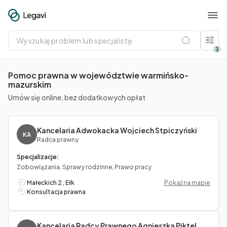
Wyszukaj
problem
lub
3
specjalistę
Pomoc prawna w województwie warmińsko-
mazurskim
Umów się online, bez dodatkowych opłat
Kancelaria Adwokacka Wojciech Stpiczyński
KA
Radca prawny
Specjalizacje:
Zobowiązania, Sprawy rodzinne, Prawo pracy
Małeckich 2 , Ełk
Pokaż na mapie
Konsultacja prawna
Kancelaria Radcy Prawnego Agnieszka Piktel