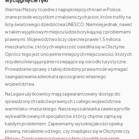
wyciągnięcie ręki
Warmia i Mazury to jedne z najpiękniejszych krain w Polsce,
znane przede wszystkim z malowniczych jezior, które trafiły na
listę światowego dziedzictwa UNESCO. Niemniej jednak, nawet
w takim wyjątkowym miejscu ludzie borykają się z problemami
prawnymi. Województwo liczy obecnie prawie 1,5 miliona
mieszkańców, z których większość osiedliła się w Olsztynie.
Oprócz tego jest ono pełne mniejszych miejscowości, których
rezydenci kierują prężnie rozwijające się ośrodki turystyczne.
Prowadzenie sprawy z takiej dziedziny prawa może wymagać
zaangażowania adwokata spoza granic własnego
województwa.
Na Legavi użytkownicy mają zagwarantowany dostęp do
sprawdzonych radców prawnych z całego województwa
warmińsko-mazurskiego. Nasza wyszukiwarka zawiera profile
wykwalifikowanych specjalistów, którzy chętnie zajmą się
każdym problemem. Zapewniamy wysokiej jakości opiekę
prawną, niezależnie od tego, czy znajdujesz się w Olsztynie czy
Elblągu. Dzięki nam porównasz oferty i kwalifikacje setek