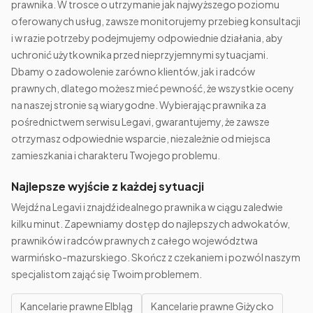
prawnika. W trosce o utrzymanie jak najwyższego poziomu
oferowanych usług, zawsze monitorujemy przebieg konsultacji
i w razie potrzeby podejmujemy odpowiednie działania, aby
uchronić użytkownika przed nieprzyjemnymi sytuacjami.
Dbamy o zadowolenie zarówno klientów, jak i radców
prawnych, dlatego możesz mieć pewność, że wszystkie oceny
na naszej stronie są wiarygodne. Wybierając prawnika za
pośrednictwem serwisu Legavi, gwarantujemy, że zawsze
otrzymasz odpowiednie wsparcie, niezależnie od miejsca
zamieszkania i charakteru Twojego problemu.
Najlepsze wyjście z każdej sytuacji
Wejdź na Legavi i znajdź idealnego prawnika w ciągu zaledwie
kilku minut. Zapewniamy dostęp do najlepszych adwokatów,
prawników i radców prawnych z całego województwa
warmińsko-mazurskiego. Skończ z czekaniem i pozwól naszym
specjalistom zająć się Twoim problemem.
Kancelarie prawne Elbląg
Kancelarie prawne Giżycko