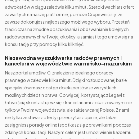
adwokatów w ciągu zaledwie kilku minut. Szeroki wachlarz ofert
zawartych na naszej platformie, pomoże Ci upewnić się, że
zawsze dokonujesz najlepszego możliwego wyboru. Przestań
tracić czas na żmudne poszukiwania i obdzwanianie kolejnych
radców prawnych w Twojej okolicy, a zamiast tego umów się na
konsultację przy pomocy kilku kliknięć
Niezawodna wyszukiwarka radców prawnych i
kancelarii w województwie warmińsko-mazurskim
Nasz portal umożliwi Ci znalezienie idealnego doradcy
prawnego w zaledwie kilka minut. Dzięki rozbudowanej bazie
specjalistów masz dostęp do ekspertów ze wszystkich
możliwych dziedzin prawa. Co więcej, korzystając z Legavi z
łatwością skontaktujesz się z kancelariami zlokalizowanymi nie
tylko w Twoim województwie, ale także w całej Polsce. Z nami
nie tylko zestawisz oferty i przeczytasz opinie, ale także
zasięgniesz porady online i spotkasz się z prawnikami podczas
zdalnych konsultacji. Naszym celem jest umożliwienie każdemu