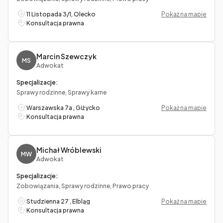
11 Listopada 3/1, Olecko
Pokaż na mapie
Konsultacja prawna
Marcin Szewczyk
MS
Adwokat
Specjalizacje:
Sprawy rodzinne, Sprawy karne
Warszawska 7a , Giżycko
Pokaż na mapie
Konsultacja prawna
Michał Wróblewski
MW
Adwokat
Specjalizacje:
Zobowiązania, Sprawy rodzinne, Prawo pracy
Studzienna 27 , Elbląg
Pokaż na mapie
Konsultacja prawna