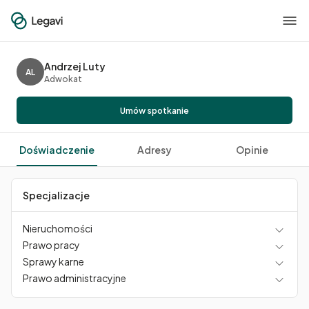
Andrzej Luty
AL
Adwokat
Umów spotkanie
Doświadczenie
Adresy
Opinie
Specjalizacje
Nieruchomości
Prawo pracy
Sprawy karne
Prawo administracyjne