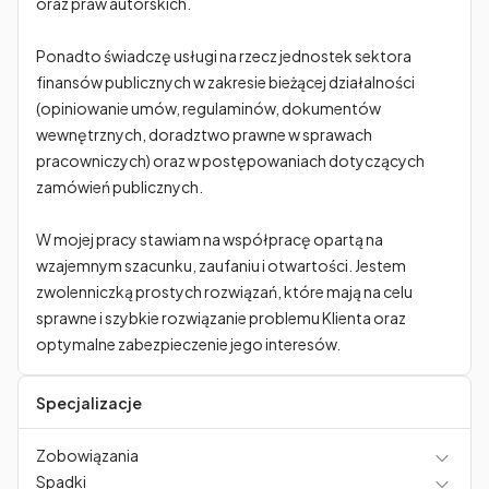
oraz praw autorskich. 

Ponadto świadczę usługi na rzecz jednostek sektora 
finansów publicznych w zakresie bieżącej działalności 
(opiniowanie umów, regulaminów, dokumentów 
wewnętrznych, doradztwo prawne w sprawach 
pracowniczych) oraz w postępowaniach dotyczących 
zamówień publicznych. 

W mojej pracy stawiam na współpracę opartą na 
wzajemnym szacunku, zaufaniu i otwartości. Jestem 
zwolenniczką prostych rozwiązań, które mają na celu 
sprawne i szybkie rozwiązanie problemu Klienta oraz 
optymalne zabezpieczenie jego interesów. 
Specjalizacje
Zobowiązania
Spadki