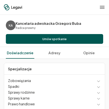
Kancelaria adwokacka Grzegorz Buba
KA
Radca prawny
Umów spotkanie
Doświadczenie
Adresy
Opinie
Specjalizacje
Zobowiązania
Spadki
Sprawy rodzinne
Sprawy karne
Prawo handlowe