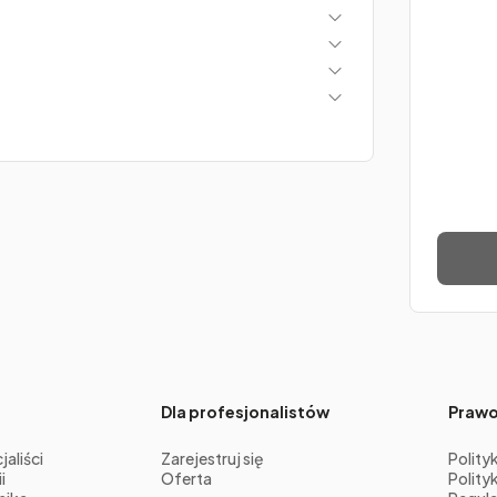
Dla profesjonalistów
Praw
aliści
Zarejestruj się
Polity
i
Oferta
Polity