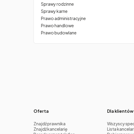
Sprawy rodzinne
Sprawy karne
Prawo administracyjne
Prawo handlowe
Prawo budowlane
Oferta
Dla klientów
Znajdź prawnika
Wszyscy specj
Znajdź kancelarię
Lista kancelari