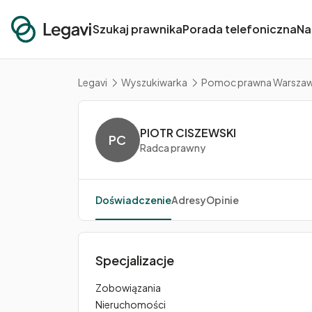
Szukaj prawnika
Porada telefoniczna
Na
Legavi
Wyszukiwarka
Pomoc prawna Warsza
PIOTR CISZEWSKI
PC
Radca prawny
Doświadczenie
Adresy
Opinie
Specjalizacje
Zobowiązania
Nieruchomości