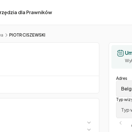
rzędzia dla Prawników
wa
PIOTR CISZEWSKI
Um
Wyb
Adres
Belg
Typ wiz
Typ 