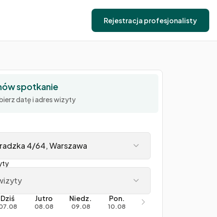
Rejestracja profesjonalisty
ów spotkanie
ierz datę i adres wizyty
radzka 4/64, Warszawa
yty
wizyty
Dziś
Jutro
Niedz.
Pon.
07.08
08.08
09.08
10.08