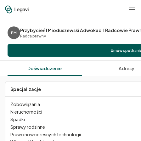
Przybycień I Mioduszewski Adwokaci I Radcowie Prawn
PM
Radca prawny
Umów spotkani
Doświadczenie
Adresy
Specjalizacje
Zobowiązania
Nieruchomości
Spadki
Sprawy rodzinne
Prawo nowoczesnych technologii